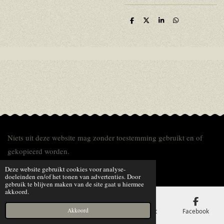
D
D
S
D
e
e
h
e
l
e
a
l
e
l
r
e
n
e
n
Niets uit deze website mag zonder toestemming gebruikt en of
gekopieerd worden.
© 2014 - 2026 van de Bommel Herefords
Deze website gebruikt cookies voor analyse-
doeleinden en/of het tonen van advertenties. Door
gebruik te blijven maken van de site gaat u hiermee
akkoord.
Akkoord
E-mailadres
Telefoonnummer
Kaart
Facebook