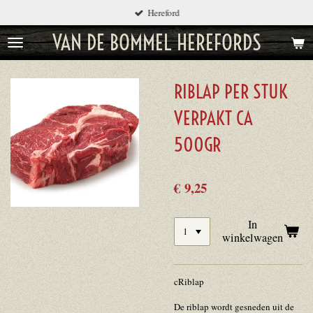
Hereford
Ga
direct
VAN DE BOMMEL HEREFORDS
naar
de
hoofdinhoud
RIBLAP PER STUK
VERPAKT CA
500GR
€ 9,25
In
winkelwagen
cRiblap
De riblap wordt gesneden uit de