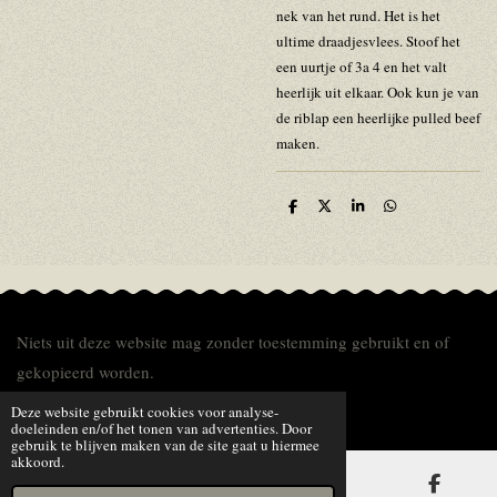
nek van het rund. Het is het
ultime draadjesvlees. Stoof het
een uurtje of 3a 4 en het valt
heerlijk uit elkaar. Ook kun je van
de riblap een heerlijke pulled beef
maken.
D
D
S
D
e
e
h
e
l
e
a
l
e
l
r
e
n
e
n
Niets uit deze website mag zonder toestemming gebruikt en of
gekopieerd worden.
© 2014 - 2026 van de Bommel Herefords
Deze website gebruikt cookies voor analyse-
doeleinden en/of het tonen van advertenties. Door
gebruik te blijven maken van de site gaat u hiermee
akkoord.